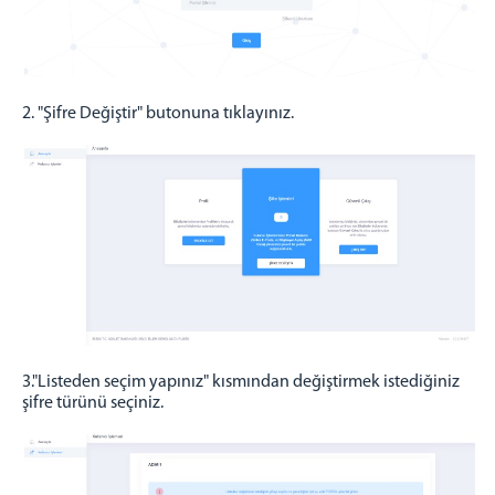
E-İmza Başvuru Yapma
Kurumiçi Telefon Rehberi
İLETİŞİM
2. "Şifre Değiştir" butonuna tıklayınız.
3."Listeden seçim yapınız" kısmından değiştirmek istediğiniz
şifre türünü seçiniz.