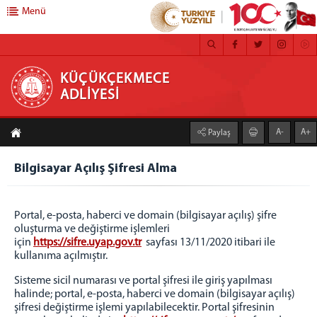
Menü
KÜÇÜKÇEKMECE ADLİYESİ
KÜÇÜKÇEKMECE
ADLİYESİ
ANASAYFA
A-
A+
Paylaş
ADLİYEMİZ
Küçükçekmece Adalet Sarayı
Bilgisayar Açılış Şifresi Alma
Birimlerimiz
Adli Destek ve Mağdur Hizmetleri
Portal, e-posta, haberci ve domain (bilgisayar açılış) şifre
Ceza Mahkemeleri
oluşturma ve değiştirme işlemleri
için
https://sifre.uyap.gov.tr
sayfası 13/11/2020 itibari ile
Hukuk Mahkemeleri
kullanıma açılmıştır.
Bürolar ve Diğer Birimler
Sisteme sicil numarası ve portal şifresi ile giriş yapılması
İcra Müdürlükleri
halinde; portal, e-posta, haberci ve domain (bilgisayar açılış)
Uzlaştırma Bürosu
şifresi değiştirme işlemi yapılabilecektir. Portal şifresinin