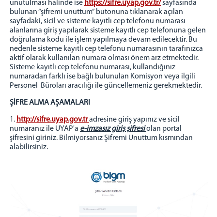
unutulması halinde ise
https://sifre.uyap.gov.tr/
sayfasında
Uzlaştırma Şablonları
bulunan “şifremi unuttum” butonuna tıklanarak açılan
Adliyemizden Görüntüler
sayfadaki, sicil ve sisteme kayıtlı cep telefonu numarası
alanlarına giriş yapılarak sisteme kayıtlı cep telefonuna gelen
BAŞSAVCILIK
doğrulama kodu ile işlem yapılmaya devam edilecektir. Bu
nedenle sisteme kayıtlı cep telefonu numarasının tarafınızca
Cumhuriyet Başsavcısı
aktif olarak kullanılan numara olması önem arz etmektedir.
Cumhuriyet Başsavcı Vekili
Sisteme kayıtlı cep telefonu numarası, kullandığınız
numaradan farklı ise bağlı bulunulan Komisyon veya ilgili
İdari İşler Müdürlüğü
Personel Büroları aracılığı ile güncellemeniz gerekmektedir.
KOMİSYON
ŞİFRE ALMA AŞAMALARI
Adalet Komisyonu Başkanı
1.
http://sifre.uyap.gov.tr
adresine giriş yapınız ve sicil
Adalet Komisyonu Üyesi
numaranız ile UYAP'a
e-imzasız giriş şifresi
olan portal
Adalet Komisyonu Yedek Üyesi
şifresini giriniz. Bilmiyorsanız Şifremi Unuttum kısmından
alabilirsiniz.
BİLGİ İŞLEM ŞEFLİĞİ
Destek Takip Sistemi
Malzeme Talep
Tüm Şifrelerinizi Alma
E-İmza Yeni Şifre Alma