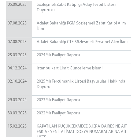
05.09.2025
Sözleşmeli Zabıt Katipliği Aday Tespit Listesi
Duyurusu
07.08.2025
Adalet Bakanlığı PGM Sözleşmeli Zabıt Katibi Alım
İlanı
07.08.2025
Adalet Bakanlığı CTE Sözleşmeli Personel Alım İlanı
25.03.2025
2024 Yılı Faaliyet Raporu
04.12.2024
İstanbulkart Limit Güncelleme İşlemi
02.10.2024
2025 Yılı Tercümanlık Listesi Başvuruları Hakkında
Duyuru
29.03.2024
2023 Yılı Faaliyet Raporu
30.03.2023
2022 Yılı Faaliyet Raporu
15.02.2023
KAPATILAN KÜÇÜKÇEKMECE 3.İCRA DAİRESİNE AİT
ESKİ VE YENİ TALİMAT DOSYA NUMARALARINA AİT