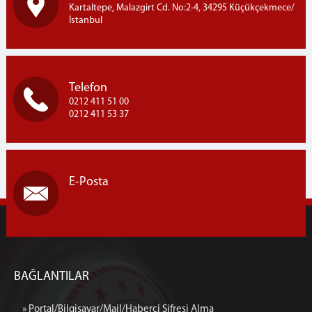
Kartaltepe, Malazgirt Cd. No:2-4, 34295 Küçükçekmece/
İstanbul
Telefon
0212 411 51 00
0212 411 53 37
E-Posta
BAĞLANTILAR
» Portal/Bilgisayar/Mail/Haberci Şifresi Alma