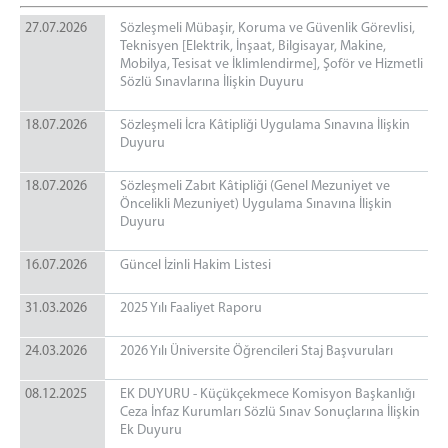
Uzlaştırma Şablonları
27.07.2026
Sözleşmeli Mübaşir, Koruma ve Güvenlik Görevlisi,
Adliyemizden Görüntüler
Teknisyen [Elektrik, İnşaat, Bilgisayar, Makine,
Mobilya, Tesisat ve İklimlendirme], Şoför ve Hizmetli
BAŞSAVCILIK
Sözlü Sınavlarına İlişkin Duyuru
Cumhuriyet Başsavcısı
18.07.2026
Sözleşmeli İcra Kâtipliği Uygulama Sınavına İlişkin
Cumhuriyet Başsavcı Vekili
Duyuru
İdari İşler Müdürlüğü
18.07.2026
Sözleşmeli Zabıt Kâtipliği (Genel Mezuniyet ve
KOMİSYON
Öncelikli Mezuniyet) Uygulama Sınavına İlişkin
Duyuru
Adalet Komisyonu Başkanı
Adalet Komisyonu Üyesi
16.07.2026
Güncel İzinli Hakim Listesi
Adalet Komisyonu Yedek Üyesi
31.03.2026
2025 Yılı Faaliyet Raporu
BİLGİ İŞLEM ŞEFLİĞİ
Destek Takip Sistemi
24.03.2026
2026 Yılı Üniversite Öğrencileri Staj Başvuruları
Malzeme Talep
08.12.2025
EK DUYURU - Küçükçekmece Komisyon Başkanlığı
Tüm Şifrelerinizi Alma
Ceza İnfaz Kurumları Sözlü Sınav Sonuçlarına İlişkin
E-İmza Yeni Şifre Alma
Ek Duyuru