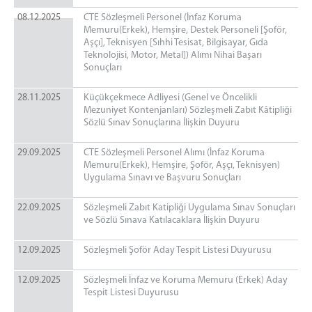
E-İmza Başvuru Yapma
08.12.2025
CTE Sözleşmeli Personel (İnfaz Koruma
Kurumiçi Telefon Rehberi
Memuru(Erkek), Hemşire, Destek Personeli [Şoför,
Aşçı], Teknisyen [Sıhhi Tesisat, Bilgisayar, Gıda
İLETİŞİM
Teknolojisi, Motor, Metal]) Alımı Nihai Başarı
Sonuçları
28.11.2025
Küçükçekmece Adliyesi (Genel ve Öncelikli
Mezuniyet Kontenjanları) Sözleşmeli Zabıt Kâtipliği
Sözlü Sınav Sonuçlarına İlişkin Duyuru
29.09.2025
CTE Sözleşmeli Personel Alımı (İnfaz Koruma
Memuru(Erkek), Hemşire, Şoför, Aşçı, Teknisyen)
Uygulama Sınavı ve Başvuru Sonuçları
22.09.2025
Sözleşmeli Zabıt Katipliği Uygulama Sınav Sonuçları
ve Sözlü Sınava Katılacaklara İlişkin Duyuru
12.09.2025
Sözleşmeli Şoför Aday Tespit Listesi Duyurusu
12.09.2025
Sözleşmeli İnfaz ve Koruma Memuru (Erkek) Aday
Tespit Listesi Duyurusu